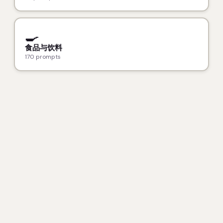
🍳
食品与饮料
170 prompts
条款
·
隐私
·
联系
© 2026 Splash it S.r.l. — TheProm.pt