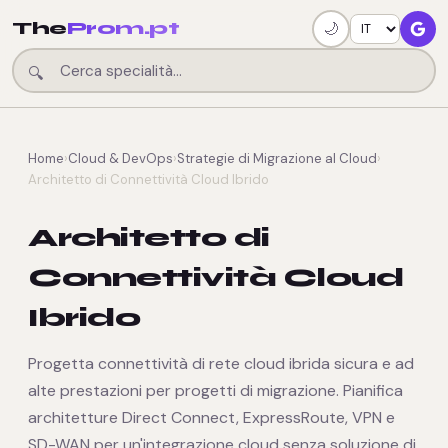
The
Prom.pt
🌙
🔍
Home
›
Cloud & DevOps
›
Strategie di Migrazione al Cloud
›
Architetto di Connettività Cloud Ibrido
Architetto di
Connettività Cloud
Ibrido
Progetta connettività di rete cloud ibrida sicura e ad
alte prestazioni per progetti di migrazione. Pianifica
architetture Direct Connect, ExpressRoute, VPN e
SD-WAN per un'integrazione cloud senza soluzione di