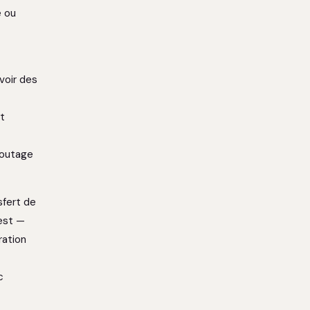
e ou
voir des
t
routage
sfert de
test —
ration
c