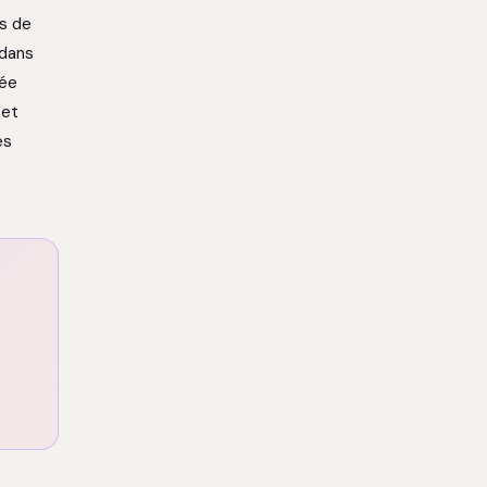
es de
 dans
vée
 et
es