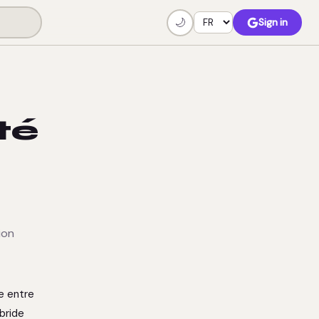
🌙
Sign in
té
ion
ée entre
bride